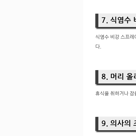
7. 식염수
식염수 비강 스프레
다.
8. 머리 올
휴식을 취하거나 잠을
9. 의사의