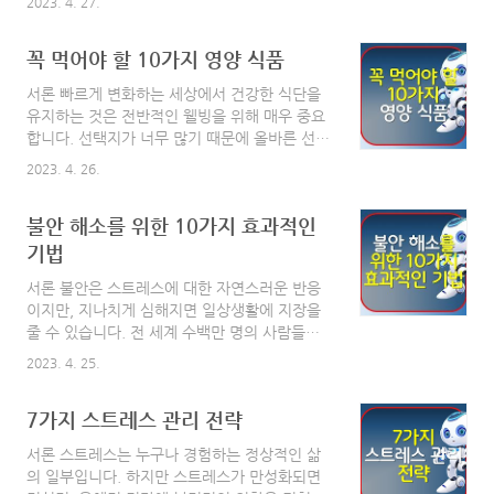
2023. 4. 27.
하고 만성 질환을 예방하며 건강한 체중을 유지
비건은 일반적으로 포화 지방 섭취량이 적기 때
할 수 있습니다. 이 포괄적인 가이드에서는 균형
문에 콜레스테롤 수치가 낮아지고 심혈관 건강
꼭 먹어야 할 10가지 영양 식품
잡힌 식단의 주요 구성 요소에 대해 논의하고,
이 개선될 수 ..
식사 계획을 위한 실용적인 팁을 제공하며, 보충
서론 빠르게 변화하는 세상에서 건강한 식단을
제와 수분 공급의 역할에 대해 자세히 설명합니
유지하는 것은 전반적인 웰빙을 위해 매우 중요
다. 목차 최적의 건강을 위한 균형 잡힌 식단을
합니다. 선택지가 너무 많기 때문에 올바른 선택
만드는 방법 1. 균형 잡힌 식단의 이해 균형 잡
을 하기가 어려울 수 있습니다. 이 글에서는 식
힌 식단은 다양한 식품군의 필수 영양소를 적절
2023. 4. 26.
단에 꼭 포함해야 하는 영양가 높은 식품 10가
한 비율로 섭취하는 식사 계획입니다. 주요 식품
지를 소개하여 더 나은 건강을 위한 여정을 안내
군은 다음과 같습니다: 과일 및 채소 곡물 및 시
불안 해소를 위한 10가지 효과적인
하고자 합니다. 영양이 풍부한 이러한 식품을 섭
리얼 단백질 공급원(육류, 생선, 가금류 및 식물
취하면 건강을 크게 개선하고 균형 잡힌 삶을 영
기법
성 옵션) -..
위할 수 있습니다. 또한, 이러한 음식을 일상에
서론 불안은 스트레스에 대한 자연스러운 반응
포함하면 신체 건강뿐만 아니라 정신 건강, 에너
이지만, 지나치게 심해지면 일상생활에 지장을
지 수준 및 전반적인 기분에도 긍정적인 영향을
줄 수 있습니다. 전 세계 수백만 명의 사람들이
미칩니다. 이제 더 이상 고민하지 말고 이 환상
불안을 경험하고 있으며, 이는 가장 흔한 정신
적인 음식에 대해 자세히 알아보고 건강한 라이
2023. 4. 25.
건강 문제 중 하나입니다. 불안은 과도한 걱정,
프스타일에 어떻게 기여할 수 있는지 살펴보세
조급한 생각, 짜증, 빠른 심장 박동, 발한, 호흡
요. 목차 꼭 먹어야 할 10가지 영양 식품 1. 퀴노
7가지 스트레스 관리 전략
곤란과 같은 신체적 증상 등 다양한 방식으로 나
아(Quinoa..
타날 수 있습니다. 다행히도 불안을 관리하고 줄
서론 스트레스는 누구나 경험하는 정상적인 삶
이는 데 도움이 되는 다양한 불안 완화 기법이
의 일부입니다. 하지만 스트레스가 만성화되면
있습니다. 이 포괄적인 글에서는 불안을 완화하