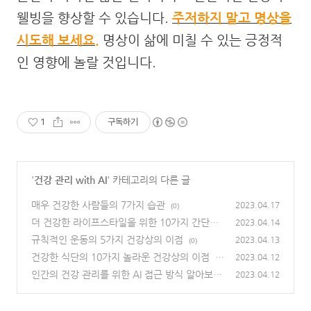
웰빙을 향상할 수 있습니다.
주저하지 말고 명상을
시도해 보세요.
명상이 삶에 미칠 수 있는 긍정적
인 영향에 놀랄 것입니다.
1
구독하기
'
건강 관리 with AI
' 카테고리의 다른 글
매우 건강한 사람들의 7가지 습관
2023.04.17
(0)
더 건강한 라이프스타일을 위한 10가지 간단한
2023.04.14
팁
규칙적인 운동의 5가지 건강상의 이점
(0)
2023.04.13
(0)
건강한 식단의 10가지 놀라운 건강상의 이점
2023.04.12
(4
5)
인간의 건강 관리를 위한 AI 접근 방식 알아보기
2023.04.12
(0)