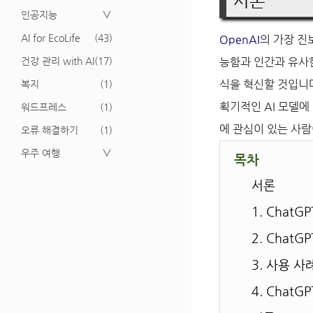
서론
인공지능
∨
AI for EcoLife
(43)
OpenAI
의 가장 진
건강 관리 with AI
(17)
능함과 인간과 유사한
식을 혁신할 것입니다
복지
(1)
획기적인 AI 모델에
워드프레스
(1)
에 관심이 있는 사람
오류 해결하기
(1)
우주 여행
∨
목차
서론
1. Chat
2. Chat
3. 사용 
4. Chat