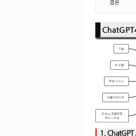
결론
ChatGPT
1. ChatG