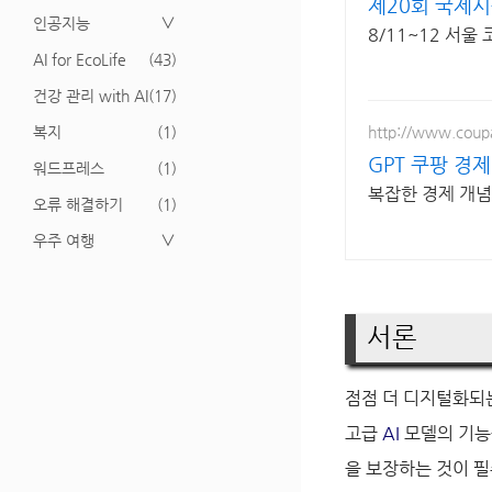
제20회 국제시
인공지능
∨
8/11~12 서
AI for EcoLife
(43)
건강 관리 with AI
(17)
http://www.cou
복지
(1)
GPT 쿠팡 경
워드프레스
(1)
복잡한 경제 개념
오류 해결하기
(1)
우주 여행
∨
서론
점점 더 디지털화되
고급
AI
모델의 기능
을 보장하는 것이 필