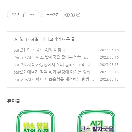
3
구독하기
'
AI for EcoLife
' 카테고리의 다른 글
part31-탄소 중립 AI의 이점
2023.05.16
(0)
Part30-AI가 탄소 발자국을 줄이는 방법
2023.05.16
(50)
part28-지속 가능성에서 AI의 윤리적 고려 사항
2023.05.15
part27-에너지 절약 AI가 환경에 미치는 영향
(0)
2023.05.15
(0)
part26-AI가 에너지 효율성을 개선하는 방법
2023.05.15
(0)
관련글